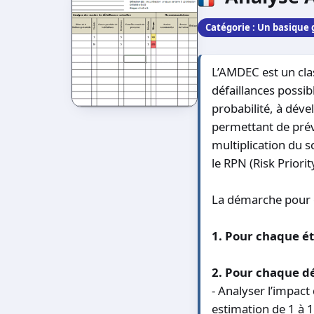
Catégorie :
Un basique g
L’AMDEC est un clas
défaillances possibl
probabilité, à déve
permettant de préve
multiplication du s
le RPN (Risk Priori
La démarche pour é
1. Pour chaque ét
2. Pour chaque déf
- Analyser l’impact 
estimation de 1 à 