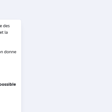
le des
et la
ion donne
possible