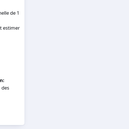
helle de 1
et estimer
n:
s des