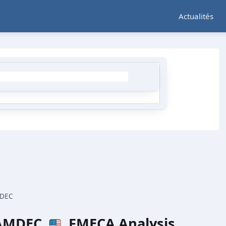
Actualités
MDEC
 AMDEC
FMECA Analysis