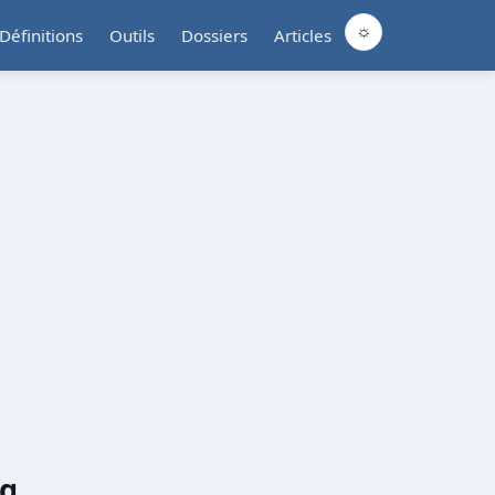
☼
Définitions
Outils
Dossiers
Articles
ng