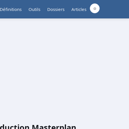
☼
Définitions
Outils
Dossiers
Articles
duction Masterplan